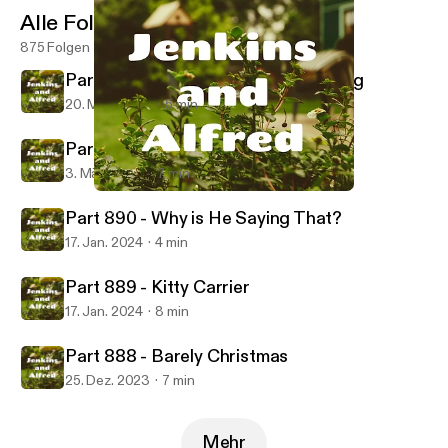
Alle Folgen
875 Folgen
Part 892 - Third Degree Dognapping
20. März 2024
5 min
Part 891 - Pirates and Worms
3. März 2024
7 min
Part 889 - Kitty Carrier
Jenkins and Alfred
Part 890 - Why is He Saying That?
17. Jan. 2024
4 min
Part 889 - Kitty Carrier
17. Jan. 2024
8 min
Part 888 - Barely Christmas
25. Dez. 2023
7 min
Mehr