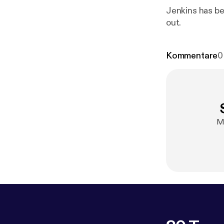
Jenkins has be
out.
Kommentare
0
Me