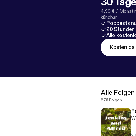
30 Tage
4,99 € / Monat 
kündbar
Podcasts nu
20 Stunden
Alle kosten
Kostenlos 
Alle Folgen
875 Folgen
P
Wa
20