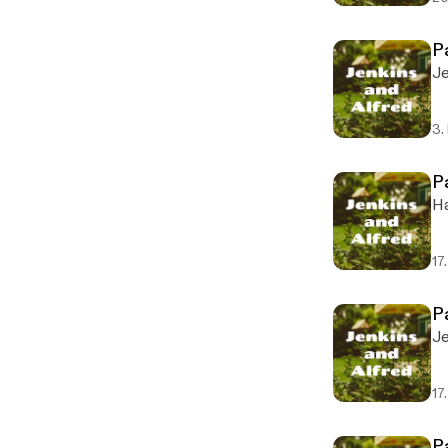
P
Je
3.
P
Ha
17
Pa
Je
17
P