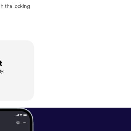
th the looking
t
ty!