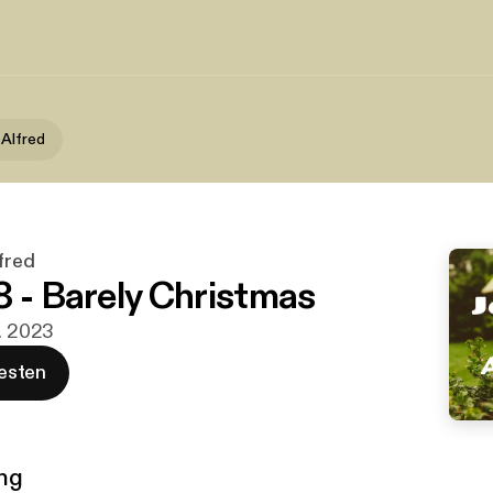
 Alfred
fred
8 - Barely Christmas
z. 2023
esten
ng