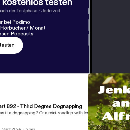
 kostenlos testen
nach der Testphase.
·
Jederzeit
r bei Podimo
 Hörbücher / Monat
losen Podcasts
testen
art 892 - Third Degree Dognapping
s it a dognapping? Or a mini-roadtrip with less food than Alfred
. März 2024
5 min