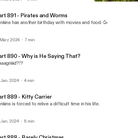
Part 888 - Barely Christm
Jenkins and Alfred
art 891 - Pirates and Worms
nkins has another birthday with movies and food. 🥳
 März 2024
7 min
art 890 - Why is He Saying That?
aagriiiid?!?
. Jan. 2024
4 min
rt 889 - Kitty Carrier
nkins is forced to relive a difficult time in his life.
. Jan. 2024
8 min
art 888 - Barely Christmas