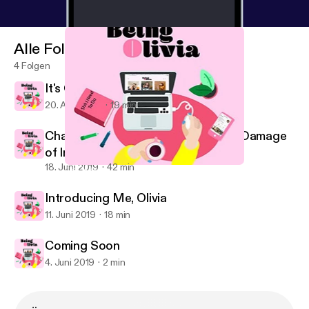
Alle Folgen
4 Folgen
It's Okay To Be Sensitive
20. Aug. 2019
19 min
Chats With Kelly | Body Image, The Damage
of Instagram and Being Yourself
18. Juni 2019
42 min
It's Okay To Be Sensitive
Learning to Adult
Introducing Me, Olivia
11. Juni 2019
18 min
Coming Soon
4. Juni 2019
2 min