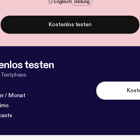
Englisch
Bildung
Kostenlos testen
enlos testen
 Testphase.
Kost
r / Monat
dimo
casts