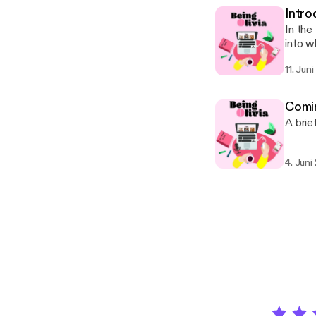
Intro
In the 
into w
11. Jun
Comi
A bri
4. Juni