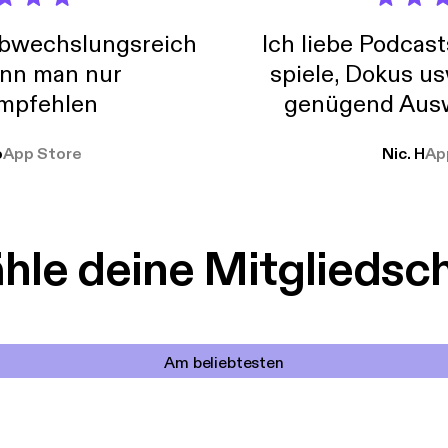
abwechslungsreich
Ich liebe Podcast
nn man nur
spiele, Dokus us
mpfehlen
genügend Ausw
weit
o
App Store
Nic. H
Ap
le deine Mitgliedsc
Am beliebtesten