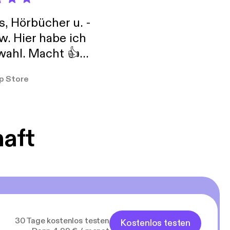
s, Hörbücher u. -
w. Hier habe ich
ahl. Macht 👍
er so
p Store
haft
30 Tage kostenlos testen
Kostenlos testen