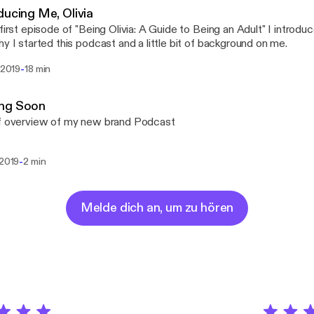
ducing Me, Olivia
first episode of "Being Olivia: A Guide to Being an Adult" I introduce 
hy I started this podcast and a little bit of background on me.
-
i 2019
18 min
ng Soon
ef overview of my new brand Podcast
-
 2019
2 min
Melde dich an, um zu hören