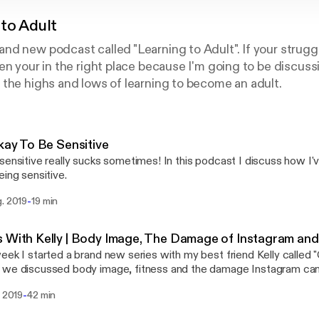
to Adult
d new podcast called "Learning to Adult". If your struggl
en your in the right place because I'm going to be discuss
the highs and lows of learning to become an adult.
Okay To Be Sensitive
sensitive really sucks sometimes! In this podcast I discuss how I'v
eing sensitive.
-
g. 2019
19 min
 With Kelly | Body Image, The Damage of Instagram and
eek I started a brand new series with my best friend Kelly called "
we discussed body image, fitness and the damage Instagram can 
 grab a cup of tea, If you want to follow Kelly don't forget to foll
-
i 2019
42 min
yalievans and @misscameracreative