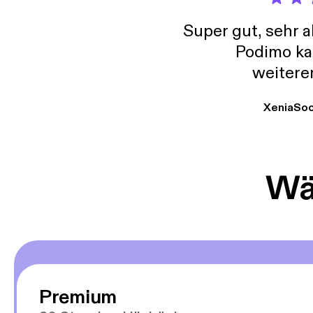
Super gut, sehr 
Podimo ka
weitere
XeniaSo
Wäh
Premium