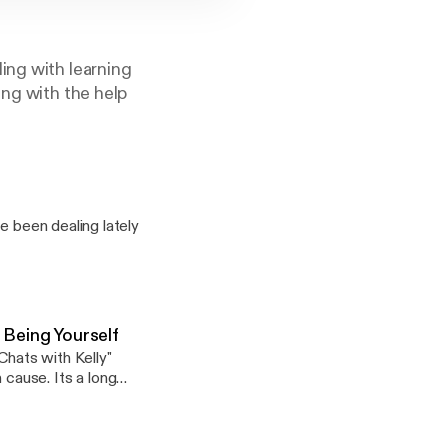
ing with learning
ing with the help
e been dealing lately
 Being Yourself
Chats with Kelly"
cause. Its a long
ow her on Instagram