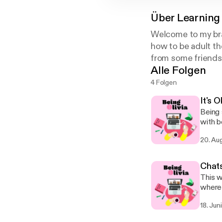
Über
Learning 
Welcome to my bran
how to be adult th
from some friends 
Alle Folgen
4 Folgen
It's 
Being 
with b
20. Au
Chats
This w
where 
one so
18. Jun
@kell