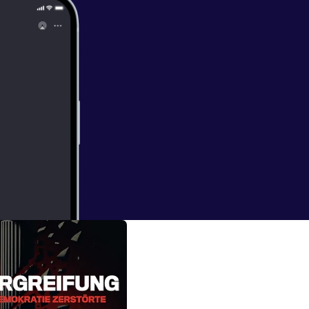
 Conrad -
at Edward Cross
tie