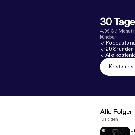
auf:
https://4
Daniel Dombro
Waiting and Ho
30 Tage
Julian Cassia
4,99 € / Monat 
kündbar
Podcasts nu
20 Stunden
Alle kosten
Kostenlos 
Alle Folgen
10 Folgen
L