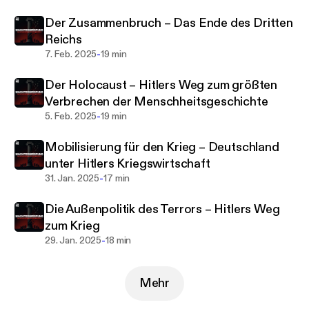
aufgezeigt, wie Machtstreben, Manipulation und
Der Zusammenbruch – Das Ende des Dritten
Gleichgültigkeit den Weg für eine der dunkelsten
Reichs
Perioden der Geschichte ebneten. Diese Serie
-
7. Feb. 2025
19 min
erzählt nicht nur die Geschichte einer zerstörten
Freiheit, sondern auch, welche Lehren wir aus der
Der Holocaust – Hitlers Weg zum größten
Vergangenheit für die Gegenwart ziehen können.
Verbrechen der Menschheitsgeschichte
-
5. Feb. 2025
19 min
Eine eindringliche Erinnerung daran, dass
Demokratie keine Selbstverständlichkeit ist – und
Mobilisierung für den Krieg – Deutschland
wie wichtig es ist, sie zu schützen.
unter Hitlers Kriegswirtschaft
-
31. Jan. 2025
17 min
https://48forward.com
Die Außenpolitik des Terrors – Hitlers Weg
zum Krieg
Moderation: Daniel Fürg
-
29. Jan. 2025
18 min
Produktion: The 48forward Studios (
https://48forw
ard-studios.com
)
Mehr