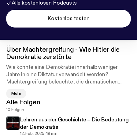
Alle kostenlosen Podcasts
Kostenlos testen
Über
Machtergreifung - Wie Hitler die
Demokratie zerstörte
Wie konnte eine Demokratie innerhalb weniger
Jahre in eine Diktatur verwandelt werden?
Machtergreifung beleuchtet die dramatischen
Ereignisse, die zum Aufstieg des
Mehr
Nationalsozialismus und Adolf Hitlers führten – von
Alle Folgen
den politischen und gesellschaftlichen Krisen der
10 Folgen
Weimarer Republik bis zur vollständigen Zerstörung
demokratischer Strukturen.
Lehren aus der Geschichte – Die Bedeutung
der Demokratie
In sorgfältig recherchierten Episoden wird
-
12. Feb. 2025
19 min