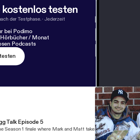
 kostenlos testen
nach der Testphase.
·
Jederzeit
r bei Podimo
 Hörbücher / Monat
losen Podcasts
testen
gg Talk Episode 5
e Season 1 finale where Mark and Matt take on Pickled Eggs