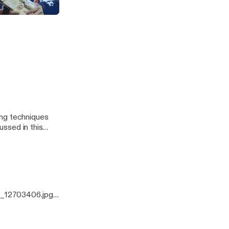
odcast
ussed in this
0_12703406.jpg]
ing techniques
ussed in this