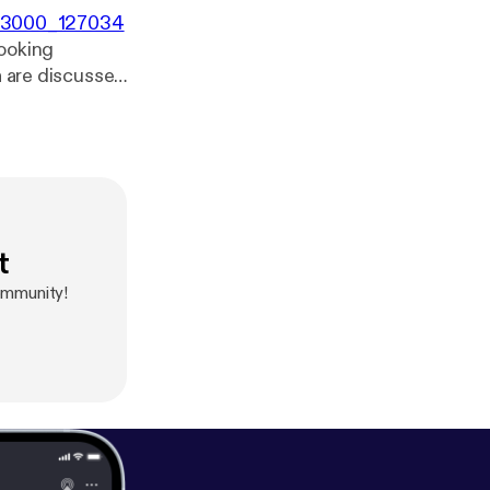
00x3000_127034
cooking
a are discussed
t
ommunity!