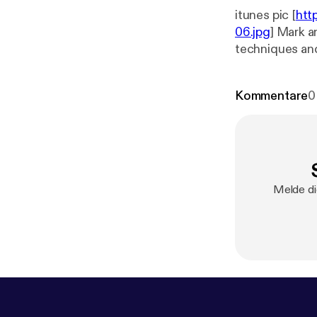
itunes pic [
htt
06.jpg
] Mark a
techniques and 
in this episode
Kommentare
0
Melde di