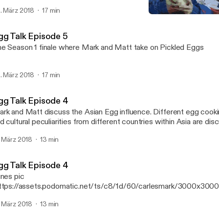
. März 2018
17 min
Egg Talk Episode 4
Mark Alexander Carles' P
gg Talk Episode 5
e Season 1 finale where Mark and Matt take on Pickled Eggs
. März 2018
17 min
gg Talk Episode 4
k and Matt discuss the Asian Egg influence. Different egg cooking techniques
d cultural peculiarities from different countries within Asia are disc
isode
. März 2018
13 min
gg Talk Episode 4
unes pic
ttps://assets.podomatic.net/ts/c8/1d/60/carlesmark/3000x300
rk and Matt discuss the Asian Egg influence. Different egg cook
. März 2018
13 min
d cultural peculiarities from different countries within Asia are disc
isode