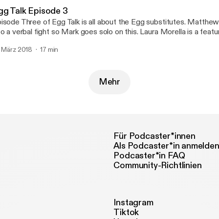
gg Talk Episode 3
sode Three of Egg Talk is all about the Egg substitutes. Matthew and Mark get
 a verbal fight so Mark goes solo on this. Laura Morella is a featured vegan on this
ek's episode.
. März 2018
17 min
Mehr
Für Podcaster*innen
Als Podcaster*in anmelde
Podcaster*in FAQ
Community-Richtlinien
Instagram
Tiktok