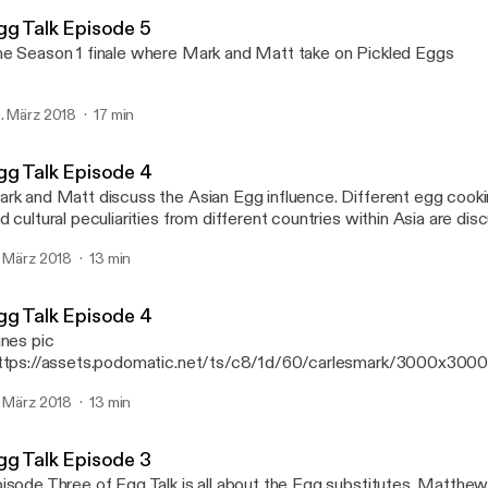
Mark Alexander Carles' P
gg Talk Episode 5
e Season 1 finale where Mark and Matt take on Pickled Eggs
. März 2018
17 min
gg Talk Episode 4
k and Matt discuss the Asian Egg influence. Different egg cooking techniques
d cultural peculiarities from different countries within Asia are disc
isode
. März 2018
13 min
gg Talk Episode 4
unes pic
ttps://assets.podomatic.net/ts/c8/1d/60/carlesmark/3000x300
rk and Matt discuss the Asian Egg influence. Different egg cook
. März 2018
13 min
d cultural peculiarities from different countries within Asia are disc
isode
gg Talk Episode 3
sode Three of Egg Talk is all about the Egg substitutes. Matthew and Mark get