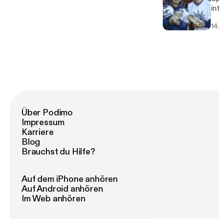
into
we
14
Über Podimo
Impressum
Karriere
Blog
Brauchst du Hilfe?
Auf dem iPhone anhören
Auf Android anhören
Im Web anhören