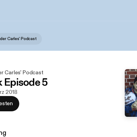
der Carles' Podcast
r Carles' Podcast
k Episode 5
ärz 2018
esten
ng