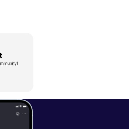
t
ommunity!