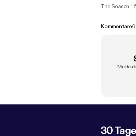
The Season 1 f
Kommentare
0
Melde di
30 Tage