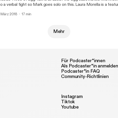
 a verbal fight so Mark goes solo on this. Laura Morella is a featured vegan on this
ek's episode.
. März 2018
17 min
Mehr
Für Podcaster*innen
Als Podcaster*in anmelde
Podcaster*in FAQ
Community-Richtlinien
Instagram
Tiktok
Youtube