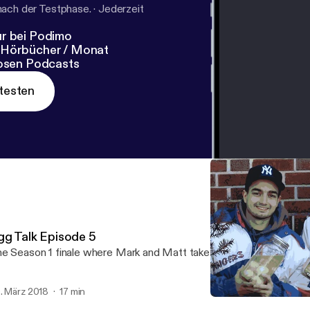
nach der Testphase.
·
Jederzeit
r bei Podimo
 Hörbücher / Monat
losen Podcasts
testen
gg Talk Episode 5
e Season 1 finale where Mark and Matt take on Pickled Eggs
. März 2018
17 min
Egg Talk Episode 5