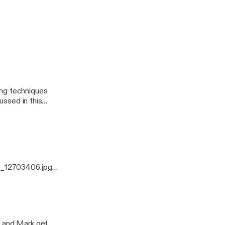
odcast
ussed in this
0_12703406.jpg]
ing techniques
ussed in this