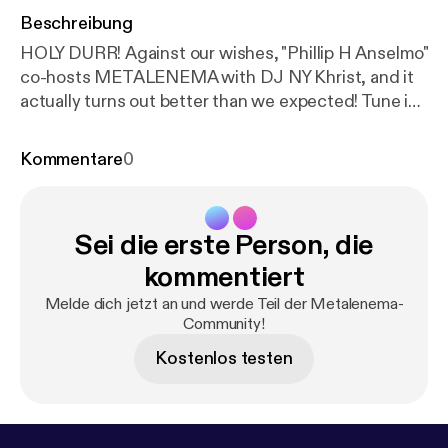
Beschreibung
HOLY DURR! Against our wishes, "Phillip H Anselmo"
co-hosts METALENEMA with DJ NY Khrist, and it
actually turns out better than we expected! Tune in
to hear MURRRRRRRR.... ***Disclaimer: Celebrity
voices impersonated.***
Kommentare
0
Sei die erste Person, die
kommentiert
Melde dich jetzt an und werde Teil der Metalenema-
Community!
Kostenlos testen