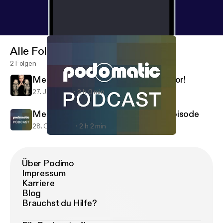
Alle Folgen
2 Folgen
Metalenema 1-25-14 - A special visitor!
27. Jan. 2014
2 h 0 min
Metalenema 10-26-13 - The "Phil" episode
28. Okt. 2013
2 h 2 min
Metalenema 10-26-13 - The "Phil" episode
Metalenema
Über Podimo
Impressum
Karriere
Blog
Brauchst du Hilfe?