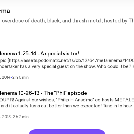
ema
 overdose of death, black, and thrash metal, hosted by T
enema 1-25-14 - A special visitor!
s pic [https://assets.podomatic.net/ts/cb/12/64/metalenema/14
dertaker has a very special guest on the show. Who could it be? Hit
-
. 2014
2 h 0 min
enema 10-26-13 - The "Phil" episode
DURR! Against our wishes, "Phillip H Anselmo" co-hosts MET
, and it actually turns out better than we expected! Tune in to h
claimer: Celebrity voices impersonated.***
-
. 2013
2 h 2 min