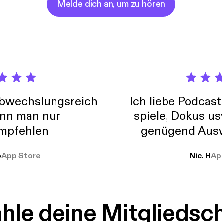
Melde dich an, um zu hören
abwechslungsreich
Ich liebe Podcast
nn man nur
spiele, Dokus us
mpfehlen
genügend Ausw
weit
o
App Store
Nic. H
Ap
le deine Mitgliedsc