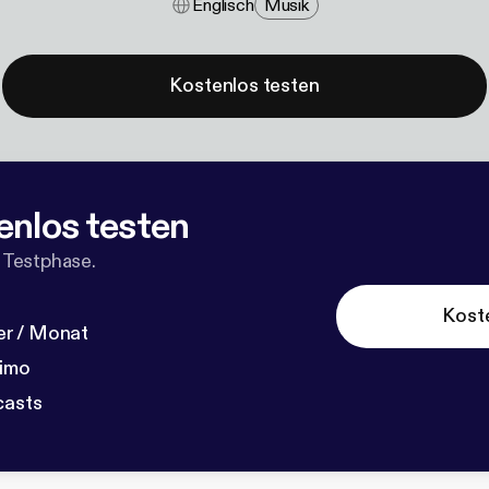
Englisch
Musik
Kostenlos testen
enlos testen
 Testphase.
Kost
r / Monat
dimo
casts