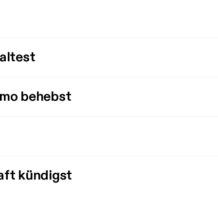
altest
imo behebst
aft kündigst