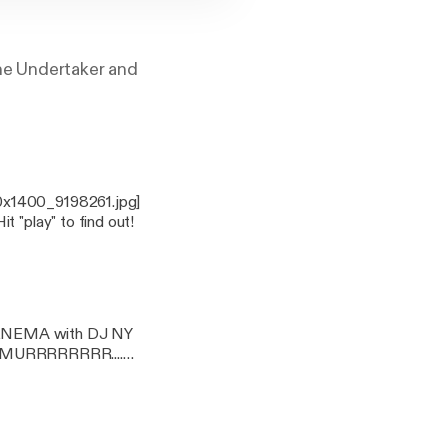
he Undertaker and
00x1400_9198261.jpg]
 "play" to find out!
ALENEMA with DJ NY
ear MURRRRRRRR....