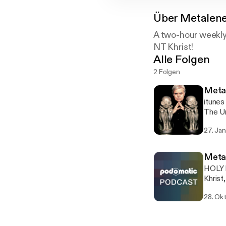
Über
Metalen
A two-hour weekly
NT Khrist!
Alle Folgen
2 Folgen
Metal
itune
The Un
27. Jan
Metal
HOLY 
Khrist
***Dis
28. Okt