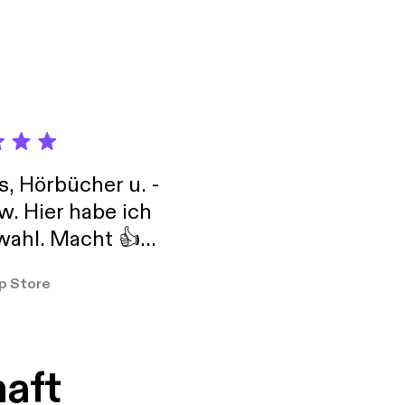
s, Hörbücher u. -
w. Hier habe ich
ahl. Macht 👍
er so
p Store
haft