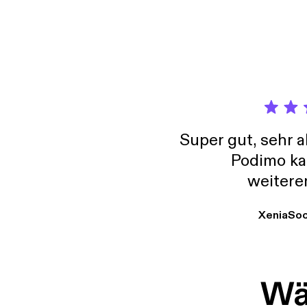
Super gut, sehr 
Podimo ka
weitere
XeniaSo
Wäh