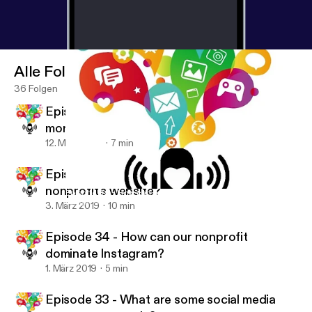
Alle Folgen
36 Folgen
Episode 36 - How can our nonprofit get
more monthly donors?
12. März 2019
7 min
Episode 35 - How can we improve our
nonprofit's website?
Episode 34 - How can our nonprofit dominate Instagram?
Nonprofit Success Podcast
3. März 2019
10 min
Episode 34 - How can our nonprofit
dominate Instagram?
1. März 2019
5 min
Episode 33 - What are some social media