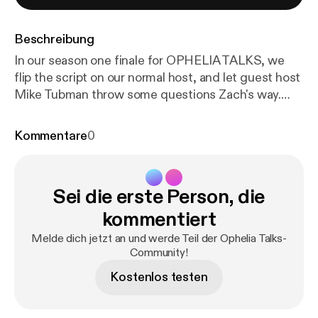
Beschreibung
In our season one finale for OPHELIA TALKS, we
flip the script on our normal host, and let guest host
Mike Tubman throw some questions Zach's way.
Now that jerk knows how he's made other people
feel over the past season. The pair discuss some of
Kommentare
0
Zach's favorite memories over his time with Ophelia,
where Zach's love of Theater and Video Gaming
stems from, and the process of reinventing yourself
Sei die erste Person, die
in your late twenties. Intro / Outro Music -
"Welcome to Enjoy (Instrumental)" by Freen in
kommentiert
Green - freeningreen.bandcamp.com
Melde dich jetzt an und werde Teil der Ophelia Talks-
Community!
Kostenlos testen