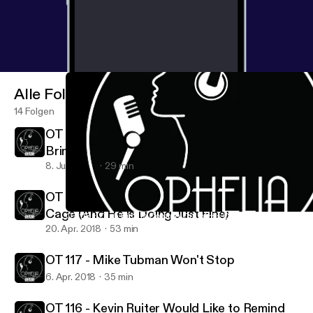
Alle Folgen
14 Folgen
OT Extra - Eric Ruiter and Brittney Moss
Bring Maine to California
8. Juni 2018
29 min
OT 118 - Zach Rich is Coming Out of His
Cage (And He is Doing Just Fine)
OT 118 - Zach Rich is Coming Out of His Cage (And He is Doing 
Ophelia Talks
20. Apr. 2018
53 min
OT 117 - Mike Tubman Won't Stop
6. Apr. 2018
35 min
OT 116 - Kevin Ruiter Would Like to Remind