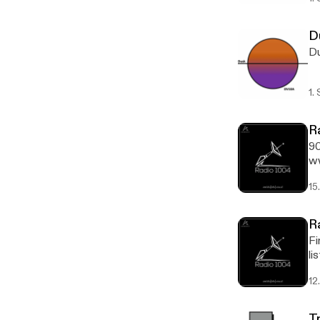
D
Du
1.
R
90
ww
15
R
Fi
li
12
T