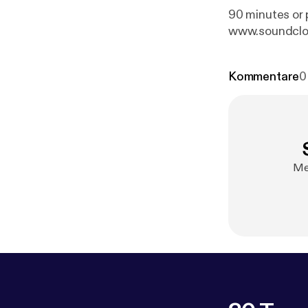
90 minutes or 
www.soundclou
Kommentare
0
Mel