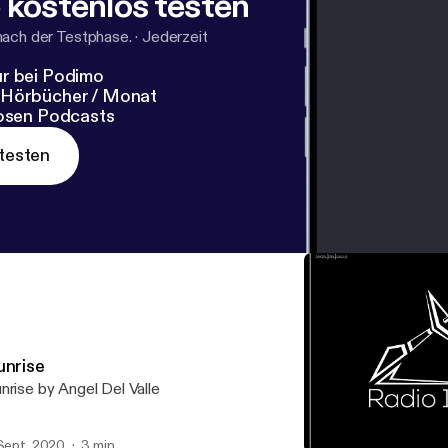
 kostenlos testen
nach der Testphase.
·
Jederzeit
r bei Podimo
 Hörbücher / Monat
losen Podcasts
testen
unrise
nrise by Angel Del Valle
 Sept. 2020
3 min