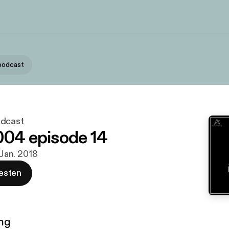
podcast
odcast
004 episode 14
. Jan. 2018
esten
ng