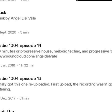
Radio 1004 episode 14
Radio 1004 podcast
usk
sk by Angel Del Valle
 Sept. 2020
3 min
adio 1004 episode 14
 minutes or progressive house, melodic techno, and progressive t
w.soundcloud.com/angeldelvalle
. Jan. 2018
1 h 32 min
adio 1004 episode 13
nally got this one re-uploaded. First upload, the recording wasn't g
stening.
. Dez. 2017
51 min
rek That