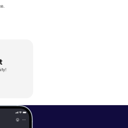
e.
t
ity!