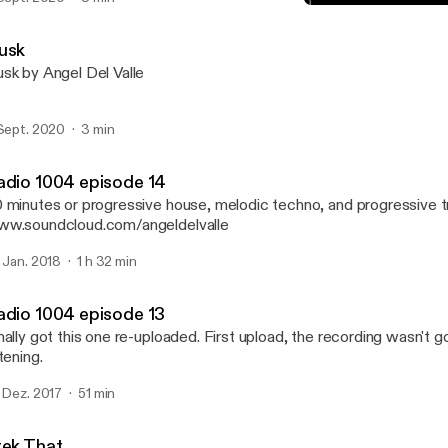
Radio 1004 episode 13
Radio 1004 podcast
usk
sk by Angel Del Valle
 Sept. 2020
3 min
adio 1004 episode 14
 minutes or progressive house, melodic techno, and progressive t
w.soundcloud.com/angeldelvalle
. Jan. 2018
1 h 32 min
adio 1004 episode 13
nally got this one re-uploaded. First upload, the recording wasn't g
stening.
. Dez. 2017
51 min
rek That