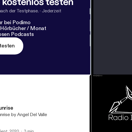
 kostenlos testen
nach der Testphase.
·
Jederzeit
r bei Podimo
 Hörbücher / Monat
losen Podcasts
testen
unrise
nrise by Angel Del Valle
 Sept. 2020
3 min