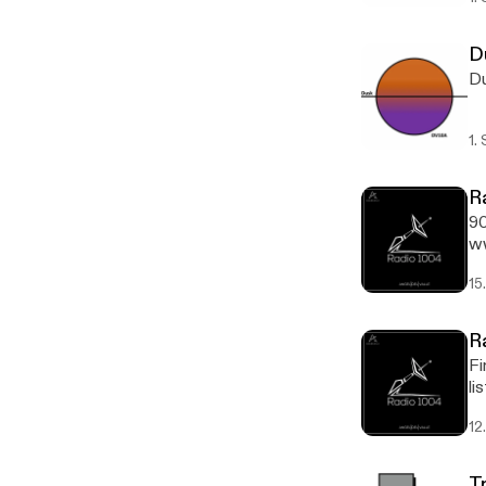
D
Du
1.
R
90
ww
15
R
Fi
li
12
T