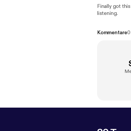
Finally got thi
listening.
Kommentare
0
Mel