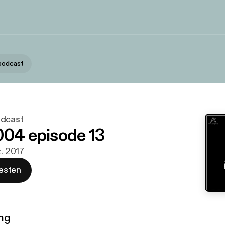
podcast
odcast
004 episode 13
z. 2017
esten
ng