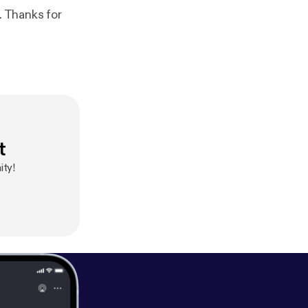
. Thanks for
t
ity!