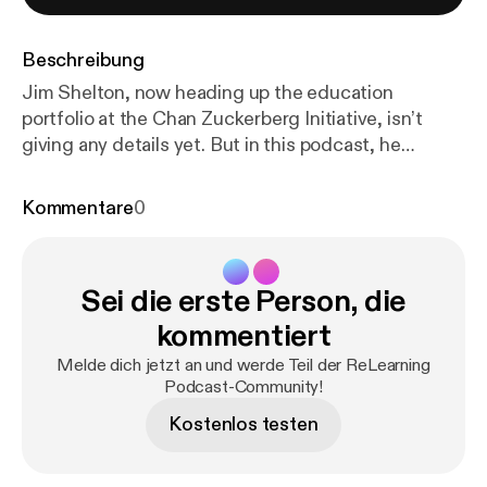
Beschreibung
Jim Shelton, now heading up the education
portfolio at the Chan Zuckerberg Initiative, isn’t
giving any details yet. But in this podcast, he
emphasizes the value of bringing learning scientists
together with educators to improve learning and
Kommentare
0
increase equality.
Sei die erste Person, die
kommentiert
Melde dich jetzt an und werde Teil der ReLearning
Podcast-Community!
Kostenlos testen