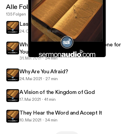
Alle Folgen
135 Folgen
Last of All and Servant of All
24. Okt. 2021
16 min
What Great Things the Lord Has Done for
You
31. Mai 2021
34 min
Why Are You Afraid?
Salt and Light Reformed Presbyterian Church
Why Are You Afraid?
24. Mai 2021
27 min
A Vision of the Kingdom of God
17. Mai 2021
41 min
They Hear the Word and Accept It
10. Mai 2021
34 min