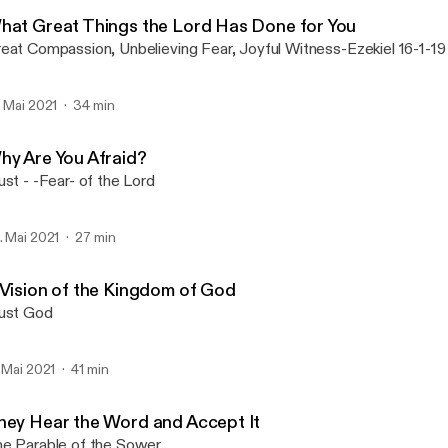
Salt and Light Reformed 
hat Great Things the Lord Has Done for You
eat Compassion, Unbelieving Fear, Joyful Witness-Ezekiel 16-1-19
. Mai 2021
34 min
hy Are You Afraid?
ust - -Fear- of the Lord
. Mai 2021
27 min
 Vision of the Kingdom of God
ust God
. Mai 2021
41 min
hey Hear the Word and Accept It
e Parable of the Sower