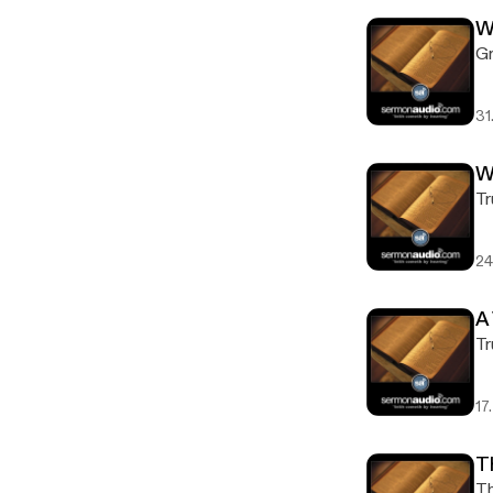
W
Gr
31
W
Tr
24
A
Tr
17
T
Th