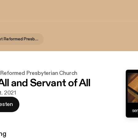
Salt and Light Reformed Presbyterian Church
t Reformed Presbyterian Church
All and Servant of All
t. 2021
esten
ng