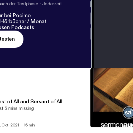
nach der Testphase.
·
Jederzeit
r bei Podimo
 Hörbücher / Monat
losen Podcasts
testen
st of All and Servant of All
rst 5 mins missing
. Okt. 2021
16 min
Last of All and Servant of A