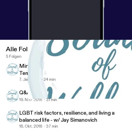
Alle Folgen
5 Folgen
Mind, Body, and Spirit w/ Kathryn
Templeton: Ayurveda, Yoga Therapy, EMDR,
and Energy Healing
7. Jan. 2019
24 min
Q&A - w/ Jay Simanovich
19. Nov. 2018
31 min
Mind, Body, and Spirit w/ Kathryn Templeton: Ayurveda, Yoga T
Sound of Wellness
LGBT risk factors, resilience, and living a
balanced life - w/ Jay Simanovich
18. Okt. 2018
37 min