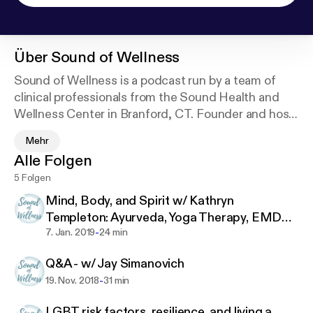
Über
Sound of Wellness
Sound of Wellness is a podcast run by a team of
clinical professionals from the Sound Health and
Wellness Center in Branford, CT. Founder and host,
Suzanne McColl seeks to offer wholistic
Mehr
perspectives on everyday issues in order to
Alle Folgen
facilitate self-growth and healing.
5 Folgen
Mind, Body, and Spirit w/ Kathryn
Templeton: Ayurveda, Yoga Therapy, EMDR,
-
and Energy Healing
7. Jan. 2019
24 min
Q&A - w/ Jay Simanovich
-
19. Nov. 2018
31 min
LGBT risk factors, resilience, and living a