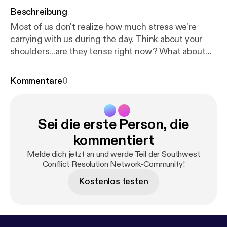
Beschreibung
Most of us don't realize how much stress we're
carrying with us during the day. Think about your
shoulders...are they tense right now? What about
the muscles around your ears? What about your
heart? Dana Garnett talks about how simply
Kommentare
0
focusing on reducing stress can solve a lot of
conflicts, and walks us through one of her calming
exercises.
Sei die erste Person, die
kommentiert
Melde dich jetzt an und werde Teil der Southwest
Conflict Resolution Network-Community!
Kostenlos testen