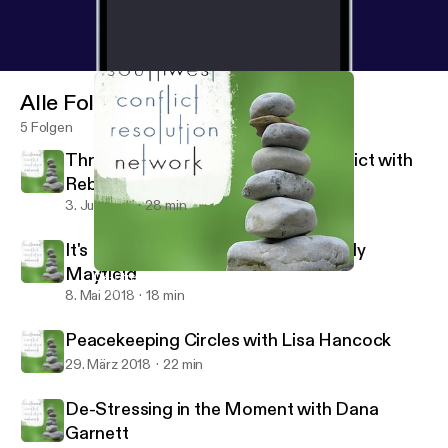
Alle Folgen
5 Folgen
Through the Looking Glass of Conflict with
Rebecca Arndt
3. Juli 2018
28 min
It's Not About the Money with Wendy
Mayfield
De-Stressing in the Moment with Dana Garnett
Southwest Conflict Resolution Network
8. Mai 2018
18 min
Peacekeeping Circles with Lisa Hancock
29. März 2018
22 min
De-Stressing in the Moment with Dana
Garnett