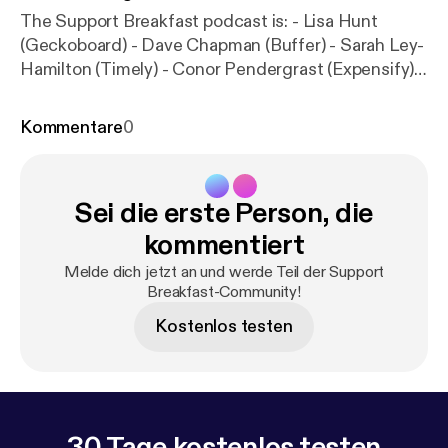
The Support Breakfast podcast is: - Lisa Hunt
(Geckoboard) - Dave Chapman (Buffer) - Sarah Ley-
Hamilton (Timely) - Conor Pendergrast (Expensify)
London Support Labs is happening on the 16th of
May - sign up for more info, here:
http://bit.ly/2Gexp
Kommentare
0
UK
Sei die erste Person, die
kommentiert
Melde dich jetzt an und werde Teil der Support
Breakfast-Community!
Kostenlos testen
30 Tage kostenlos testen