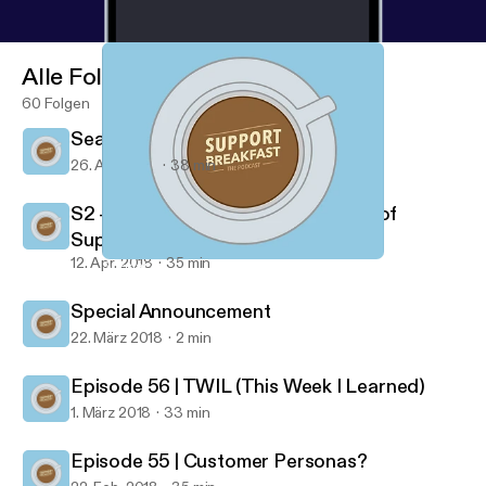
Alle Folgen
60 Folgen
Season 2 | Episode 2 | I'm Worth It
26. Apr. 2018
38 min
S2 - Ep 1 | Demonstrating the value of
Support
12. Apr. 2018
35 min
Special Announcement
Support Breakfast
Special Announcement
22. März 2018
2 min
Episode 56 | TWIL (This Week I Learned)
1. März 2018
33 min
Episode 55 | Customer Personas?