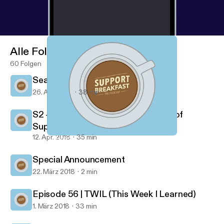
Alle Folgen
60 Folgen
Season 2 | Episode 2 | I'm Worth It
26. Apr. 2018
38 min
S2 - Ep 1 | Demonstrating the value of
Support
12. Apr. 2018
35 min
Season 2 | Episode 2 | I'm Worth It
Support Breakfast
Special Announcement
22. März 2018
2 min
Episode 56 | TWIL (This Week I Learned)
1. März 2018
33 min