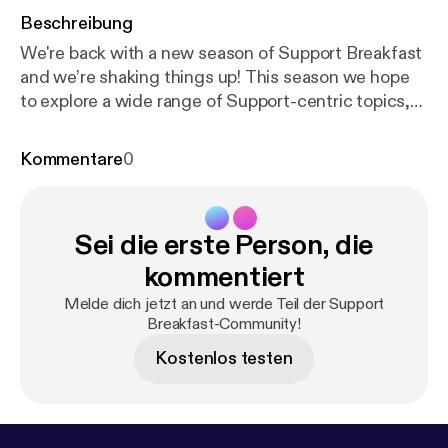
Beschreibung
We're back with a new season of Support Breakfast
and we’re shaking things up! This season we hope
to explore a wide range of Support-centric topics,
share the experiences, ask difficult questions and
hopefully answer them! We’re still on our own
Kommentare
0
journey of discovery so there will likely be some
bumps in the road - thanks for coming along for the
ride. This month, we’re tackling worth and value -
Sei die erste Person, die
how to know your own worth, share what you’re
doing, continually strive for excellence and
kommentiert
champion the value of your team to rest of the
Melde dich jetzt an und werde Teil der Support
company.
Breakfast-Community!
Kostenlos testen