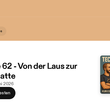
es
 62 - Von der Laus zur
latte
uni 2026
esten