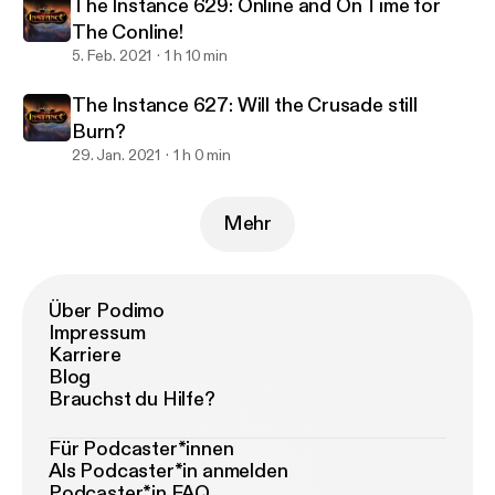
The Instance 629: Online and On Time for
The Conline!
5. Feb. 2021
1 h 10 min
The Instance 627: Will the Crusade still
Burn?
29. Jan. 2021
1 h 0 min
Mehr
Über Podimo
Impressum
Karriere
Blog
Brauchst du Hilfe?
Für Podcaster*innen
Als Podcaster*in anmelden
Podcaster*in FAQ