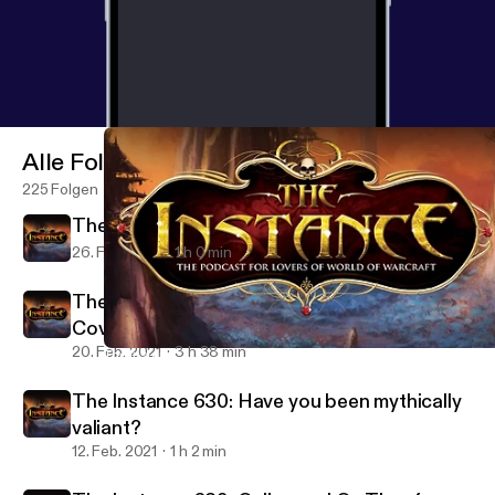
Alle Folgen
225 Folgen
The Instance 631: Warcraft Junior
26. Feb. 2021
1 h 0 min
The Instance: BlizzConline 2021 Co-
Coverage
20. Feb. 2021
3 h 38 min
The Instance 631: Warcraft Junior
The Instance: The Podcast for Lovers of WoW and Blizzard Gam
The Instance 630: Have you been mythically
valiant?
12. Feb. 2021
1 h 2 min