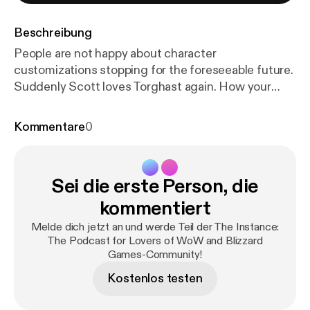
Beschreibung
People are not happy about character
customizations stopping for the foreseeable future.
Suddenly Scott loves Torghast again. How your
boost will work in Classic TBC. What the
confirmation of a Mobile Warcraft Project likely
Kommentare
0
means. We break down all the wow stuff by the
numbers and more today on The Instance!
Sei die erste Person, die
kommentiert
Melde dich jetzt an und werde Teil der The Instance:
The Podcast for Lovers of WoW and Blizzard
Games-Community!
Kostenlos testen