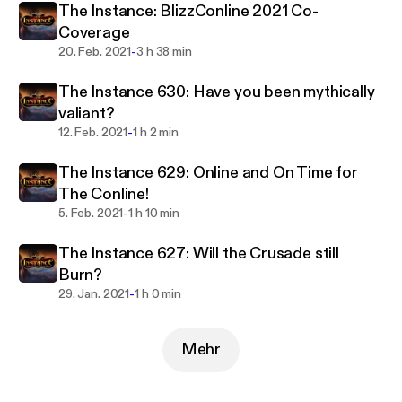
The Instance: BlizzConline 2021 Co-
Coverage
-
20. Feb. 2021
3 h 38 min
The Instance 630: Have you been mythically
valiant?
-
12. Feb. 2021
1 h 2 min
The Instance 629: Online and On Time for
The Conline!
-
5. Feb. 2021
1 h 10 min
The Instance 627: Will the Crusade still
Burn?
-
29. Jan. 2021
1 h 0 min
Mehr