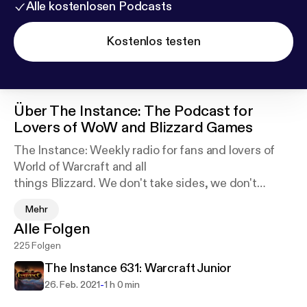
Alle kostenlosen Podcasts
Kostenlos testen
Über
The Instance: The Podcast for
Lovers of WoW and Blizzard Games
The Instance: Weekly radio for fans and lovers of
World of Warcraft and all
things Blizzard. We don't take sides, we don't
whine, we just give you the
Mehr
facts, news and tips that you want and need for
Alle Folgen
your favorite online addictions.
225 Folgen
Come meet us at the stone for another Instance!
The Instance 631: Warcraft Junior
-
26. Feb. 2021
1 h 0 min