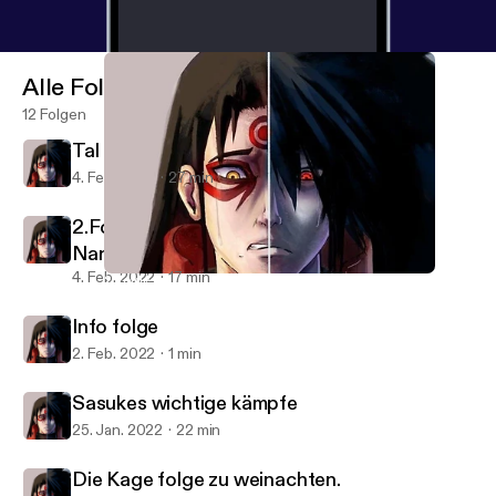
Alle Folgen
12 Folgen
Tal des Halbtoten
4. Feb. 2022
27 min
2.Folge des 4. Shinobi Krieges mit Der
Naruto Podcast
4. Feb. 2022
17 min
2.Folge des 4. Shinobi Krieges mit Der Naruto Podcast
Uchiha-Senju Podcast
Info folge
2. Feb. 2022
1 min
Sasukes wichtige kämpfe
25. Jan. 2022
22 min
Die Kage folge zu weinachten.