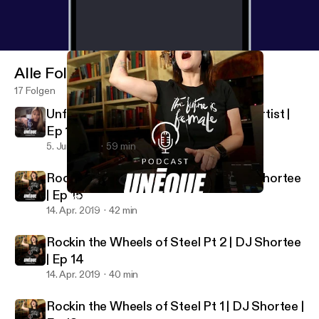
Alle Folgen
17 Folgen
Unfolding Life | Jade Huynh Origami Artist |
Ep 16
5. Juni 2019
59 min
Rockin the Wheels of Steel Pt 3 | DJ Shortee
| Ep 15
Rockin the Wheels of Steel Pt 3 | DJ Shortee | Ep 15
UNEQUE Stories
14. Apr. 2019
42 min
Rockin the Wheels of Steel Pt 2 | DJ Shortee
| Ep 14
14. Apr. 2019
40 min
Rockin the Wheels of Steel Pt 1 | DJ Shortee |