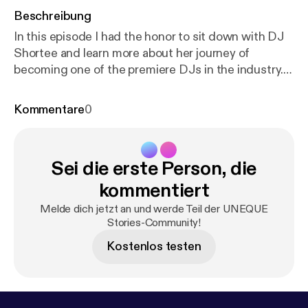
Beschreibung
In this episode I had the honor to sit down with DJ
Shortee and learn more about her journey of
becoming one of the premiere DJs in the industry.
Not only is she an individual artist but she, along
with her husband, runs a record label with over 400
Kommentare
0
artists and thousands of releases. She is also an
instructor, teaching people how to DJ, an actor,
author, and voiceover talent. In this 3 part series we
Sei die erste Person, die
dive deep into how she got started, and the
importance of failure and struggle in life. DJ
kommentiert
Shortee is one of the most amazing people I have
Melde dich jetzt an und werde Teil der UNEQUE
met. Her story is such an inspiration and people in
Stories-Community!
any industry will be able to take away a lot from this
Kostenlos testen
series.