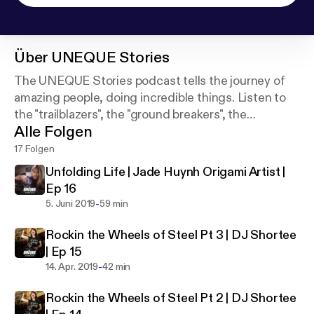
Über
UNEQUE Stories
The UNEQUE Stories podcast tells the journey of
amazing people, doing incredible things. Listen to
the "trailblazers", the "ground breakers", the
Alle Folgen
"difference makers". Be Original. Be You. Be
UNEQUE.
17 Folgen
Unfolding Life | Jade Huynh Origami Artist |
Ep 16
-
5. Juni 2019
59 min
Rockin the Wheels of Steel Pt 3 | DJ Shortee
| Ep 15
-
14. Apr. 2019
42 min
Rockin the Wheels of Steel Pt 2 | DJ Shortee