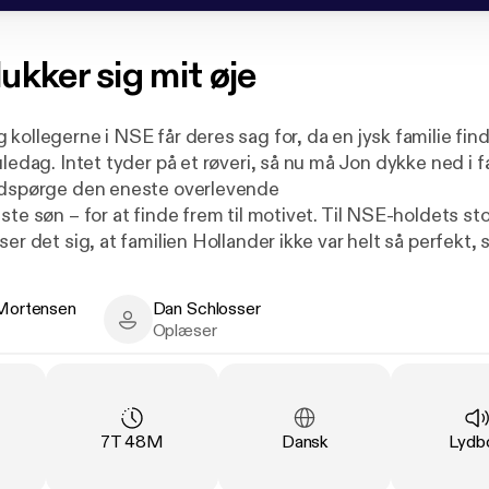
ukker sig mit øje
kollegerne i NSE får deres sag for, da en jysk familie fin
uledag. Intet tyder på et røveri, så nu må Jon dykke ned i f
udspørge den eneste overlevende
ste søn – for at finde frem til motivet. Til NSE-holdets st
ser det sig, at familien Hollander ikke var helt så perfekt,
 Mortensen
Dan Schlosser
rtensen - Author
Dan Schlosser - Narrator
Oplæser
 MIT ØJE er andet bind i Jon Harding-serien.
ng
:
Varighed
:
Sprog
:
Type
7T 48M
Dansk
Lydb