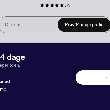
5
/
5
Prøv 14 dage gratis
 14 dage
veperioden.
Pr
måned
imo