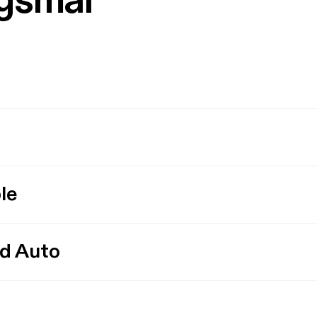
rgsmål
le
id Auto