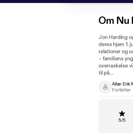
Om
Nu l
Jon Harding og 
deres hjem 1. j
relationer og 
– familiens yng
overraskelse vi
til på
overfladen.
Allan Erik
Allan Erik Mo
Forfatter
NU LUKKER SIG
Vurderi
5
/
5