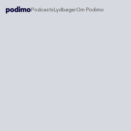
Podcasts
Lydbøger
Om Podimo