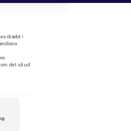
des dræbt i
amiliens
ore
 som det så ud
:
og