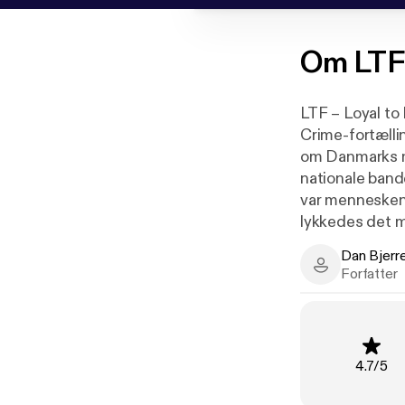
Om
LTF
LTF – Loyal to F
Crime-fortællin
om Danmarks me
nationale band
var mennesken
lykkedes det m
fortælling om 
Dan Bjerr
Dan Bjerregaa
Forfatter
Lydbogsudgave
fortælling.
Fortæller: Dan
Vurderi
4.7
/
5
Producer: Tho
Podimo-redakt