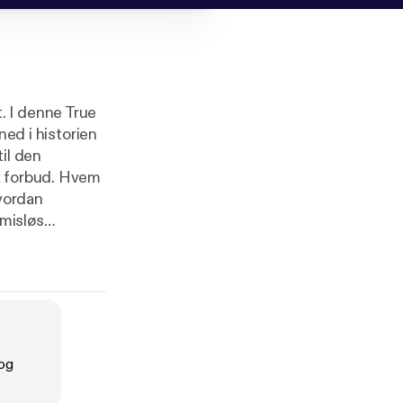
t. I denne True
ned i historien
il den
k forbud. Hvem
vordan
misløs
mmenhængende
:
og