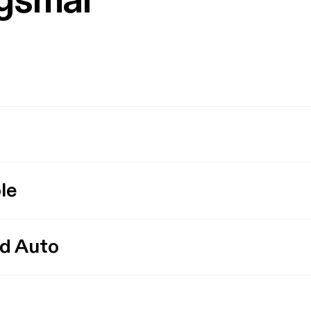
rgsmål
le
id Auto