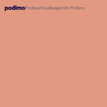
Podcasts
Lydbøger
Om Podimo