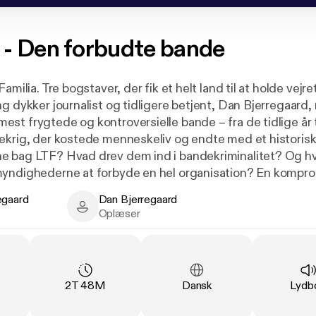
 - Den forbudte bande
amilia. Tre bogstaver, der fik et helt land til at holde vejre
g dykker journalist og tidligere betjent, Dan Bjerregaard, 
st frygtede og kontroversielle bande – fra de tidlige år t
ekrig, der kostede menneskeliv og endte med et historis
e bag LTF? Hvad drev dem ind i bandekriminalitet? Og h
yndighederne at forbyde en hel organisation? En kompro
loyalitet, magt, vold og konsekvenser.
egaard
Dan Bjerregaard
rd - Author
Dan Bjerregaard - Narrator
Oplæser
n af podcastserien af samme navn — samlet til én sa
 Bjerregaard
ng
:
Varighed
:
Sprog
:
Type
2T 48M
Dansk
Lydb
mas Arent
ør: Mette Søndergaard