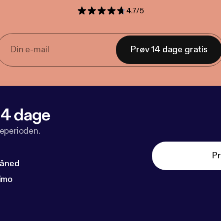
4.7
/
5
Prøv 14 dage gratis
 14 dage
veperioden.
Pr
måned
imo