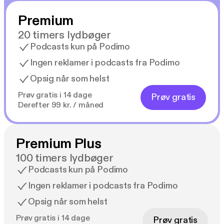
velvidende, at hun kan risikere at ødelægge det
Premium
bånd, hun netop har fået til sin nyvundne familie.
20 timers lydbøger
Podcasts kun på Podimo
Men fortæller Ulrik hele sandheden, når han
Ingen reklamer i podcasts fra Podimo
fastholder at han ikke så Jeanett efter hun forlod
Opsig når som helst
Femøren i vrede, og hvorfor rejste deres fælles
veninde fra landet kort efter Jeanetts forsvinden?
Prøv gratis i 14 dage
Prøv gratis
Og hvem er den mørke skikkelse, Rebekka
Derefter 99 kr. / måned
fornemmer forfølger hende i et regnvådt
København?
Premium Plus
100 timers lydbøger
Podcasts kun på Podimo
Ingen reklamer i podcasts fra Podimo
Opsig når som helst
Prøv gratis i 14 dage
Prøv gratis