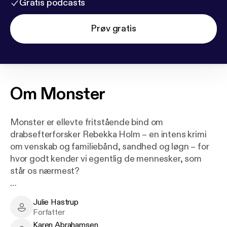
Gratis podcasts
Prøv gratis
Om
Monster
Monster er ellevte fritstående bind om
drabsefterforsker Rebekka Holm – en intens krimi
om venskab og familiebånd, sandhed og løgn – for
hvor godt kender vi egentlig de mennesker, som
står os nærmest?
Julie Hastrup
En tropevarm sommeraften til en koncert på
Julie Hastrup - Author
Forfatter
Femøren på Amager forlader en yngre kvinde sin
Karen Abrahamsen