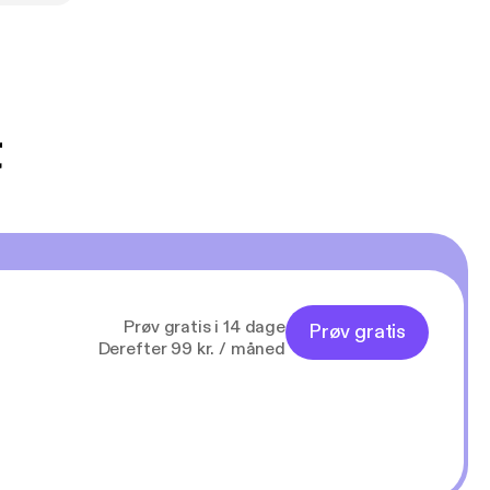
ed i denne
t
Prøv gratis i 14 dage
Prøv gratis
Derefter 99 kr. / måned