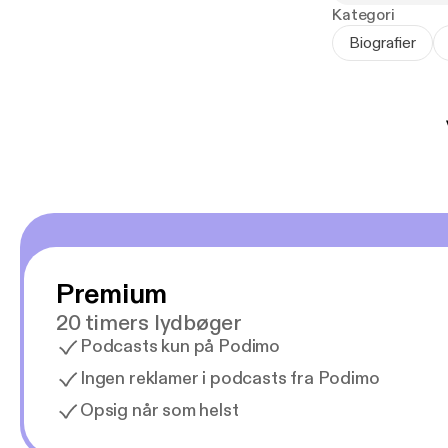
blind passager 
Kategori
verden.
Biografier
Premium
20 timers lydbøger
Podcasts kun på Podimo
Ingen reklamer i podcasts fra Podimo
Opsig når som helst