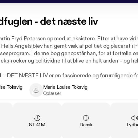
dfuglen - det næste liv
artin Fryd Petersen op med at eksistere. Efter at have vi
Hells Angels blev han gemt væk af politiet og placeret i 
sesprogram. I denne bog genopstår han, for at fortælle o
eks-rocker og politividne til at blive en helt anden – og hel
DET NÆSTE LIV er en fascinerede og foruroligende fo
r at gribe chancen for et nyt liv under PETs vinger, og hv
ise Toksvig
Marie Louise Toksvig
t vidnebeskyttelsesprogram kan veksle mellem håb og en
Toksvig - Author
Marie Louise Toksvig - Narrator
Oplæser
sonlige kriser, når fortiden er slettet og fremtiden et helt
ttelsen til den hæsblæsende dokumentariske beretning o
ende autolakerer fra Roskilde, der fandt sin flok i Hells 
AK81, men hoppede af, da han blev indhentet af sin samv
g
:
Varighed
:
Sprog
:
Type
8T 41M
Dansk
Lydb
s atter ind i sin unikke historie, der nu handler om at finde