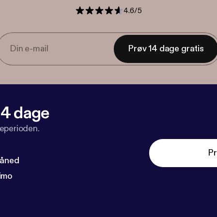
4.6
/
5
Prøv 14 dage gratis
 14 dage
veperioden.
Pr
måned
imo