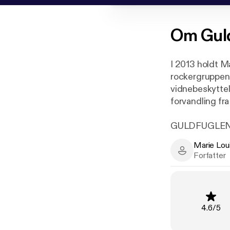
Om
Gul
I 2013 holdt M
rockergruppen 
vidnebeskyttel
forvandling fra 
GULDFUGLEN – 
hvad det kræve
Marie Lou
hverdagen i e
Marie Louise 
Forfatter
paranoia og per
Det er fortsæ
den udadreager
støttegruppen 
Vurderin
4.6
/
5
Martin lukker o