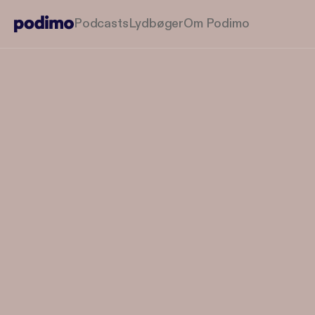
Podcasts
Lydbøger
Om Podimo