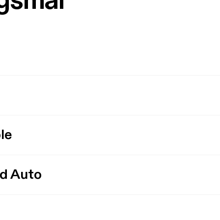
rgsmål
le
id Auto