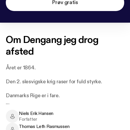
Prøv gratis
Om
Dengang jeg drog
afsted
Året er 1864.
Den 2. slesvigske krig raser for fuld styrke.
Danmarks Rige er i fare.
Jens Hansen, en ung rekrut fra Silkeborg, befinder
Niels Erik Hansen
sig den 18. april midt under det afgørende slag på
Niels Erik Hansen - Author
Forfatter
Dybbøl Banke pludselig på den forkerte side af
Thomas Leth Rasmussen