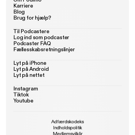
Karriere
Blog
Brug for hjælp?
Til Podcastere
Log ind som podcaster
Podcaster FAQ
Fællesskabsretningslinjer
Lyt på iPhone
Lyt på Android
Lyt på nettet
Instagram
Tiktok
Youtube
Adfærdskodeks
Indholdspolitik
Medlemsvilkår