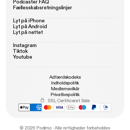
Podcaster FAQ
Fællesskabsretningslinjer
Lyt på iPhone
Lyt på Android
Lyt på nettet
Instagram
Tiktok
Youtube
Adfærdskodeks
Indholdspolitik
Medlemsvilkår
Privatlivspolitik
SSL Certificeret Side
© 2026 Podimo · Alle rettigheder forbeholdes