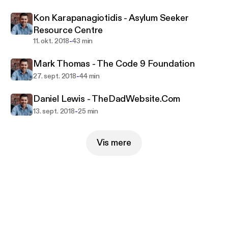
We’ll find out on this episode of ‘All Good In The
Kon Karapanagiotidis - Asylum Seeker
Hood’
Resource Centre
-
11. okt. 2018
43 min
Mark Thomas - The Code 9 Foundation
-
27. sept. 2018
44 min
Daniel Lewis - TheDadWebsite.Com
-
13. sept. 2018
25 min
Vis mere