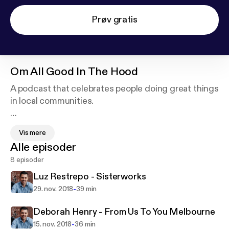
Prøv gratis
Om
All Good In The Hood
A podcast that celebrates people doing great things
in local communities.
These are the unsung heros who have started social
Vis mere
enterprises or community intiative’s a hope to make
Alle episoder
the world a better place.
8 episoder
Why are these community initiatives so important?
Luz Restrepo - Sisterworks
-
29. nov. 2018
39 min
What is that drives these people?
What are the hurdles they are facing?
Deborah Henry - From Us To You Melbourne
And is what they’re doing having a real impact?
-
15. nov. 2018
36 min