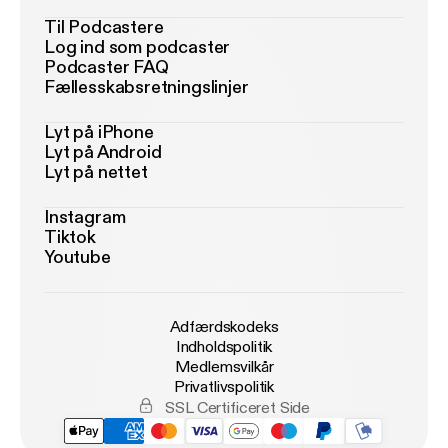
Til Podcastere
Log ind som podcaster
Podcaster FAQ
Fællesskabsretningslinjer
Lyt på iPhone
Lyt på Android
Lyt på nettet
Instagram
Tiktok
Youtube
Adfærdskodeks
Indholdspolitik
Medlemsvilkår
Privatlivspolitik
SSL Certificeret Side