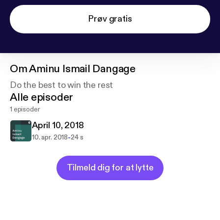
Prøv gratis
Om
Aminu Ismail Dangage
Do the best to win the rest
Alle episoder
1 episoder
April 10, 2018
-
10. apr. 2018
24 s
Tilmeld dig for at lytte