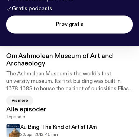
Gratis podcasts
Prøv gratis
Om
Ashmolean Museum of Art and
Archaeology
The Ashmolean Museum is the world's first
university museum. Its first building was built in
1678-1683 to house the cabinet of curiosities Elias
Ashmole gave Oxford University in 1677. The
Vis mere
museum reopened in 2009 after a major
Alle episoder
redevelopment. In November 2011 new galleries
1 episoder
focusing on Egypt and Nubia were also unveiled.
Xu Bing: The Kind of Artist I Am
-
22. apr. 2013
46 min