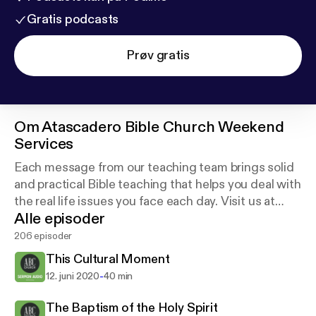
Gratis podcasts
Prøv gratis
Om
Atascadero Bible Church Weekend
Services
Each message from our teaching team brings solid
and practical Bible teaching that helps you deal with
the real life issues you face each day. Visit us at
Alle episoder
abcchurch.org.
206 episoder
This Cultural Moment
-
12. juni 2020
40 min
The Baptism of the Holy Spirit