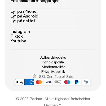
Fællesskabsretningslinjer
Lyt på iPhone
Lyt på Android
Lyt på nettet
Instagram
Tiktok
Youtube
Adfærdskodeks
Indholdspolitik
Medlemsvilkår
Privatlivspolitik
SSL Certificeret Side
© 2026 Podimo · Alle rettigheder forbeholdes
Danmark