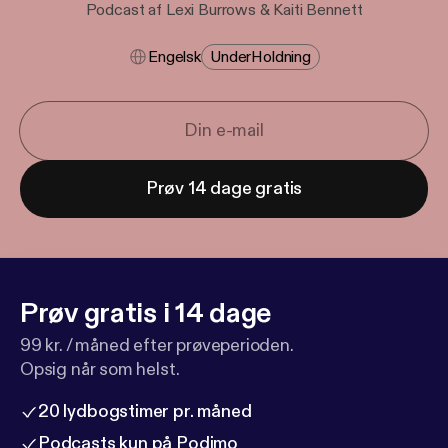
Podcast af Lexi Burrows & Kaiti Bennett
Engelsk
Under​holdning
Prøv 14 dage gratis
Prøv gratis i 14 dage
99 kr. / måned efter prøveperioden.
Opsig når som helst.
20 lydbogstimer pr. måned
Podcasts kun på Podimo