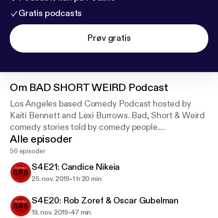
Gratis podcasts
Prøv gratis
Om
BAD SHORT WEIRD Podcast
Los Angeles based Comedy Podcast hosted by
Kaiti Bennett and Lexi Burrows. Bad, Short & Weird
comedy stories told by comedy people.
Alle episoder
Follow us on IG/FB @badshortweirdpodcast
56 episoder
Twitter @badshortweird
S4E21: Candice Nikeia
-
25. nov. 2019
1 h 20 min
S4E20: Rob Zoref & Oscar Gubelman
-
19. nov. 2019
47 min