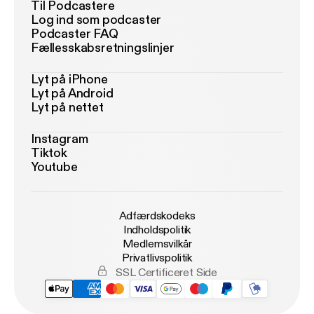
Til Podcastere
Log ind som podcaster
Podcaster FAQ
Fællesskabsretningslinjer
Lyt på iPhone
Lyt på Android
Lyt på nettet
Instagram
Tiktok
Youtube
Adfærdskodeks
Indholdspolitik
Medlemsvilkår
Privatlivspolitik
SSL Certificeret Side