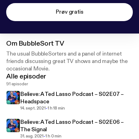
Prøv gratis
Om
BubbleSort TV
The usual BubbleSorters and a panel of internet
friends discussing great TV shows and maybe the
occasional Movie.
Alle episoder
91 episoder
Believe: A Ted Lasso Podcast – S02E07 –
Headspace
-
14. sept. 2021
1 h 18 min
Believe: A Ted Lasso Podcast – S02E06 –
The Signal
-
31. aug. 2021
1 h 0 min