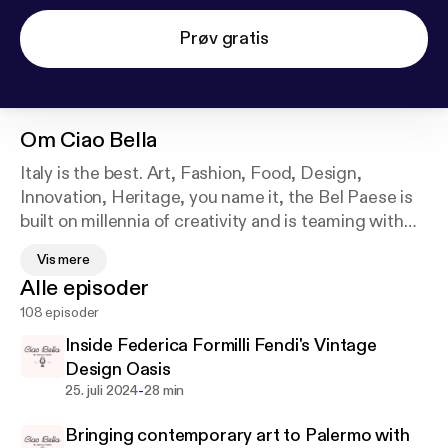
Prøv gratis
Om
Ciao Bella
Italy is the best. Art, Fashion, Food, Design,
Innovation, Heritage, you name it, the Bel Paese is
built on millennia of creativity and is teaming with
innovators. Ciao Bella and host Erica Firpo talks with
Vis mere
the creative forces behind Italy today - artists,
Alle episoder
designers, chefs, experts and aficionados. Cocktail
108 episoder
conversations and behind-the-scenes visits that
will make you want to pack your bags and go!
Inside Federica Formilli Fendi's Vintage
Design Oasis
-
25. juli 2024
28 min
Bringing contemporary art to Palermo with