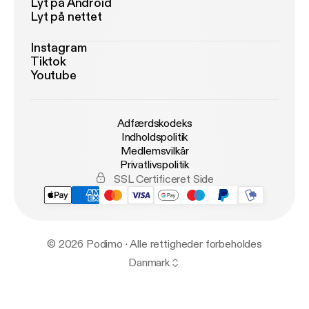
Lyt på Android
Lyt på nettet
Instagram
Tiktok
Youtube
Adfærdskodeks
Indholdspolitik
Medlemsvilkår
Privatlivspolitik
SSL Certificeret Side
© 2026 Podimo · Alle rettigheder forbeholdes
Danmark