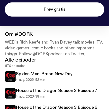
Prøv gratis
Om
#DORK
WEEI's Rich Keefe and Ryan Davey talk movies, TV,
video games, comic books and other important
things. Follow @DORKpodcast on Twitter,
Alle episoder
Instagram and YouTube.
670 episoder
Spider-Man: Brand New Day
-
4. aug. 2026
52 min
House of the Dragon Season 3 Episode 7
-
4. aug. 2026
38 min
House of the Dragon Season 3 Episode 6