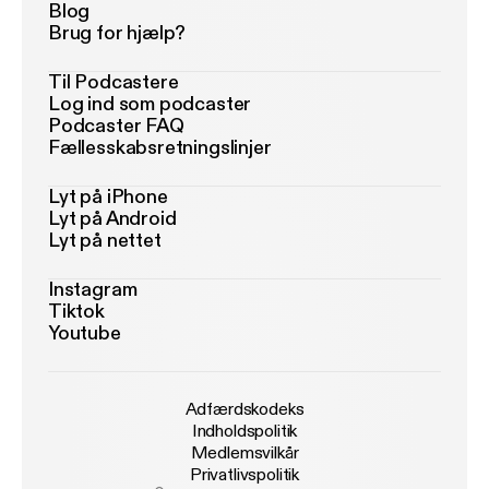
Blog
Brug for hjælp?
Til Podcastere
Log ind som podcaster
Podcaster FAQ
Fællesskabsretningslinjer
Lyt på iPhone
Lyt på Android
Lyt på nettet
Instagram
Tiktok
Youtube
Adfærdskodeks
Indholdspolitik
Medlemsvilkår
Privatlivspolitik