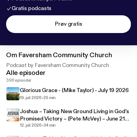
Gratis podcasts
Prøv gratis
Om
Faversham Community Church
Podcast by Faversham Community Church
Alle episoder
396 episoder
Glorious Grace - (Mike Taylor) - July 19 2026
-
19. juli 2026
25 min
Joshua – Taking New Ground Living in God’s
Promised Victory – (Pete McVey) – June 21
-
2026
12. juli 2026
34 min