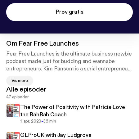
Prøv gratis
Om
Fear Free Launches
Fear Free Launches is the ultimate business newbie
podcast made just for budding and wannabe
entrepreneurs. Kim Ransom is a serial entrepreneur
in Pittsburgh, PA with experience launching many
Vis mere
successful ventures grossing seven figures and
Alle episoder
impacting lives in the kids fitness industries. Join us
47 episoder
each week as she teaches valuable business
lessons packed with mindset and tactical
The Power of Positivity with Patricia Love
strategies, as well as interviews guests who will
the RahRah Coach
inspire you to get past those limiting fears and
-
1. apr. 2020
36 min
launch that business of your dreams NOW!
GLProUK with Jay Ludgrove