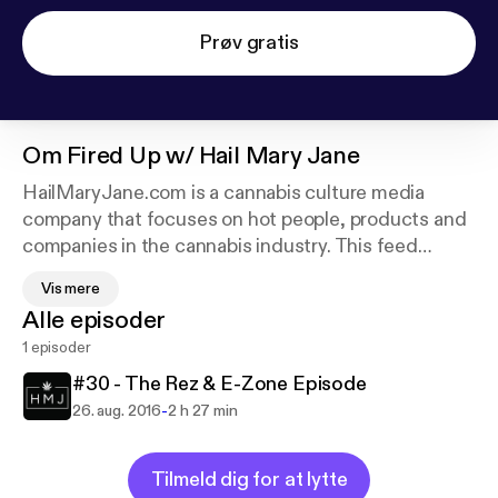
Prøv gratis
Om
Fired Up w/ Hail Mary Jane
HailMaryJane.com is a cannabis culture media
company that focuses on hot people, products and
companies in the cannabis industry. This feed
primarily features the Fired Up Podcast.
Vis mere
Alle episoder
Fired Up is a podcast to serve as a resource &
1 episoder
platform where HMJ Creator, Lenny G. welcomes
cannabis industry guests and artistic guests and
#30 - The Rez & E-Zone Episode
strives to merge the cultures every episode. We
-
26. aug. 2016
2 h 27 min
discuss relevant cannabis industry developments,
art, culture, spiritual, sports and life topics. Fire it
Tilmeld dig for at lytte
up!!!