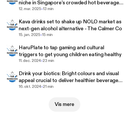
niche in Singapore’s crowded hot beverage
-
category
12. mar. 2025
13 min
Kava drinks set to shake up NOLO market as
next-gen alcohol alternative - The Calmer Co
-
15. jan. 2025
15 min
HaruPlate to tap gaming and cultural
triggers to get young children eating healthy
-
11. dec. 2024
23 min
Drink your biotics: Bright colours and visual
appeal crucial to deliver healthier beverages
-
to children – Tummy Buddies
16. okt. 2024
21 min
Vis mere