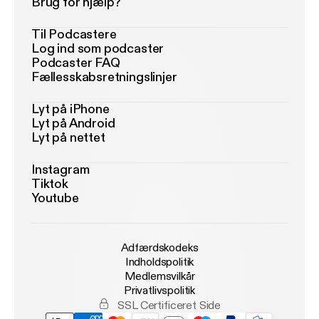
Brug for hjælp?
Til Podcastere
Log ind som podcaster
Podcaster FAQ
Fællesskabsretningslinjer
Lyt på iPhone
Lyt på Android
Lyt på nettet
Instagram
Tiktok
Youtube
Adfærdskodeks
Indholdspolitik
Medlemsvilkår
Privatlivspolitik
SSL Certificeret Side