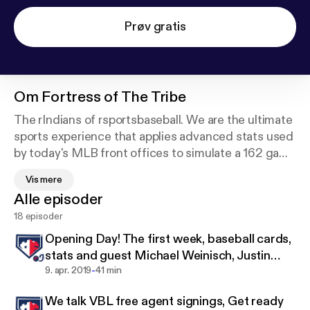
Prøv gratis
Om
Fortress of The Tribe
The rIndians of rsportsbaseball. We are the ultimate
sports experience that applies advanced stats used
by today's MLB front offices to simulate a 162 game
season and full post-season format. The rIndians is
Vis mere
one of 30 franchises for high end users who have
Alle episoder
mastered all other leagues and thay compete like a
18 episoder
real MLB baseball GM. Support this podcast:
http
s://anchor.fm/rick-antinori/support
Opening Day! The first week, baseball cards,
stats and guest Michael Weinisch, Justin
-
Stoudt
9. apr. 2019
41 min
We talk VBL free agent signings, Get ready