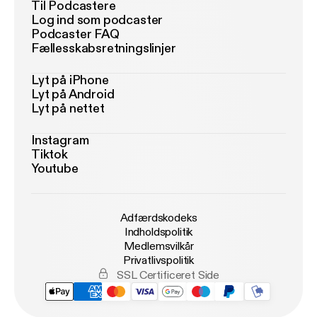
Til Podcastere
Log ind som podcaster
Podcaster FAQ
Fællesskabsretningslinjer
Lyt på iPhone
Lyt på Android
Lyt på nettet
Instagram
Tiktok
Youtube
Adfærdskodeks
Indholdspolitik
Medlemsvilkår
Privatlivspolitik
SSL Certificeret Side