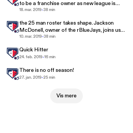
to be a franchise owner as new league is
-
coming and we have special guest Alec
18. mar. 2019
38 min
McFeeley and Hunter Augins!
the 25 man roster takes shape. Jackson
McDonell, owner of the rBlueJays, joins us
-
once again with exciting news on rSports
10. mar. 2019
38 min
and Arizona State University.
Quick Hitter
-
24. feb. 2019
16 min
There is no off season!
-
27. jan. 2019
25 min
Vis mere