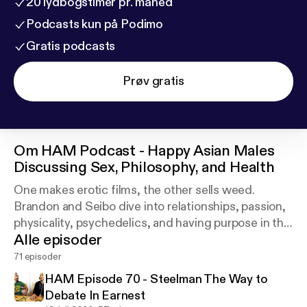
20 lydbogstimer pr. måned
Podcasts kun på Podimo
Gratis podcasts
Prøv gratis
Om
HAM Podcast - Happy Asian Males
Discussing Sex, Philosophy, and Health
One makes erotic films, the other sells weed.
Brandon and Seibo dive into relationships, passion,
physicality, psychedelics, and having purpose in this
Alle episoder
podcast about the art of being Happy Asian Males.
71 episoder
HAM Episode 70 - Steelman The Way to
Debate In Earnest