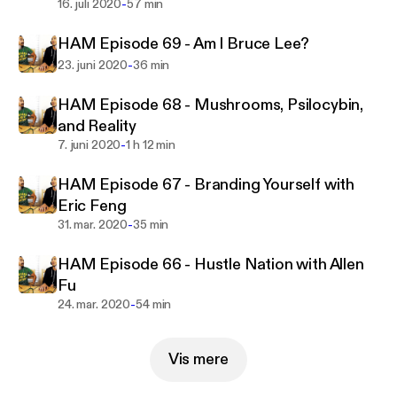
-
16. juli 2020
57 min
HAM Episode 69 - Am I Bruce Lee?
-
23. juni 2020
36 min
HAM Episode 68 - Mushrooms, Psilocybin,
and Reality
-
7. juni 2020
1 h 12 min
HAM Episode 67 - Branding Yourself with
Eric Feng
-
31. mar. 2020
35 min
HAM Episode 66 - Hustle Nation with Allen
Fu
-
24. mar. 2020
54 min
Vis mere