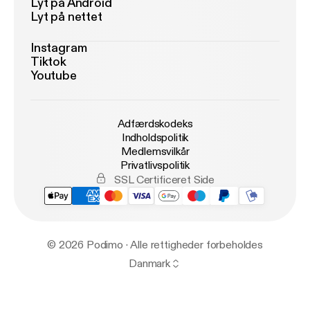
Lyt på Android
Lyt på nettet
Instagram
Tiktok
Youtube
Adfærdskodeks
Indholdspolitik
Medlemsvilkår
Privatlivspolitik
SSL Certificeret Side
© 2026 Podimo · Alle rettigheder forbeholdes
Danmark